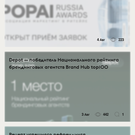
4 Авг
223
Depot — победитель Национального рейтинга
брендинговых агентств Brand Hub top100
3 Авг
442
1
Рецепт успешного рефрендинга