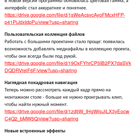
В новой версии программы обновилась цветовая гамма, а
интерфейс стал аккуратнее и понятнее.
https://drive.google.com/file/d/1sWeAcsvcAyoFMcxHFP-
p41PjJdxIdpPu/view?usp=sharing
Пользовательская коллекция файлов
Работать с большими проектами стало проще: появилась
возможность добавлять медиафайлы в коллекцию проекта,
чтобы они всегда были под рукой.
https://drive.google.com/file/d/19OxFYhrCP5IB2PX7daSVk
DQDRVreiF6F/view?usp=sharing
Наглядная покадровая навигация
Теперь можно рассмотреть каждый кадр прямо на
монтажном столе - больше не нужно проигрывать клип,
чтобы найти нужный момент.
https://drive.google.com/file/d/1zdtjW_IHgWrpJiLX3yEocw
C4Q2_bMW5Q/view?usp=sharing
Новые встроенные эффекты