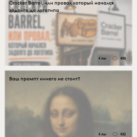
Cracker Barrel, или провал который начался
задолго до логотипа
4 Авг
400
Ваш промпт ничего не стоит?
4 Авг
432