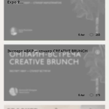
Expo 2...
6 Авг
283
Эксперт АБКР — спикер CREATIVE BRUNCH
6 Авг
273