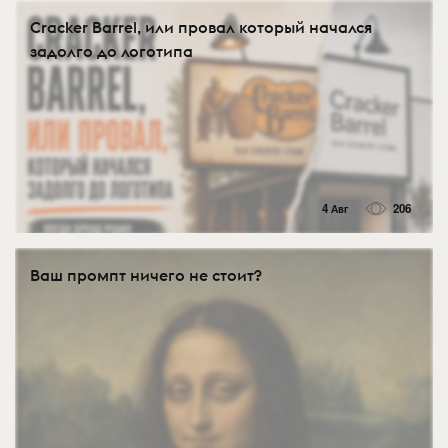
Cracker Barrel, или провал который начался
задолго до логотипа
4 Авг
206
Ваш промпт ничего не стоит?