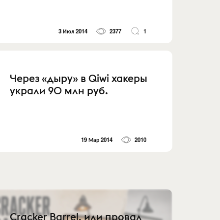
3 Июл 2014
2377
1
Через «дыру» в Qiwi хакеры
украли 90 млн руб.
19 Мар 2014
2010
Cracker Barrel, или провал