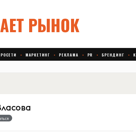
Власова
аться