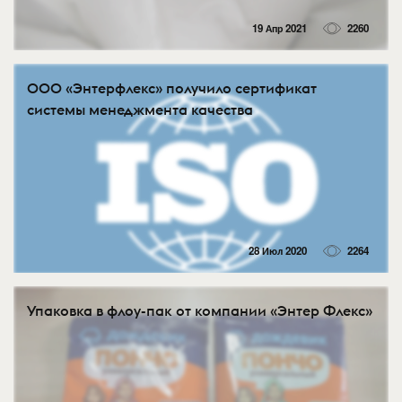
19 Апр 2021
2260
ООО «Энтерфлекс» получило сертификат
системы менеджмента качества
28 Июл 2020
2264
Упаковка в флоу-пак от компании «Энтер Флекс»