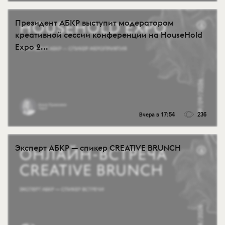
Президент АБКР выступит модератором
креативной сессии конференции на HouseHold
Expo 2...
Вчера в 17:54
236
Эксперт АБКР — спикер CREATIVE BRUNCH