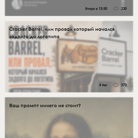
Вчера в 13:50
230
Cracker Barrel, или провал который начался
задолго до логотипа
4 Авг
373
Ваш промпт ничего не стоит?