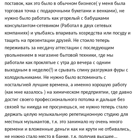
поставок, как это было в обычном бизнесе( у меня была
торговая точка с подарочными букетами и венками), не
нужно было работать как угорелый с бабушками
консультантом-сетевиком (Работал в двух сетевых
компаниях) и улыбаясь впаривать хозредства или посуду и
тащить на презентации друзей. Не стоило теперь
переживать за несдачу аттестации с последующим
увольнением в магазине бытовой техники, где мы
работали как проклятые с утра до вечера с одним
выходным в неделю(!) и срывать спину разгружая фуры с
холодильниками. Не нужно было вспоминать с
ностальгией лучшие времена, а именно хорошую работу
(как мне казалось ) на химическом предприятии, где давно
достиг своего профессионального потолка и дальше без
связей ты никуда не просунешься, не нужно теперь стало
держать целую музыкальную репетиционную студию для
местных музыкантов, т.к. это занимало ну очень много
времени и вложенные деньги как ни крути не отбивались,
не нужно стало место в банке, т.к. получив высшее...