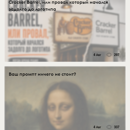
Cracker Barrel, или провал который начался
задолго до логотипа
4 Авг
297
Ваш промпт ничего не стоит?
4 Авг
337