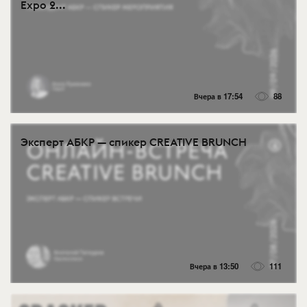
Expo 2...
Вчера в 17:54
88
Эксперт АБКР — спикер CREATIVE BRUNCH
Вчера в 13:50
111