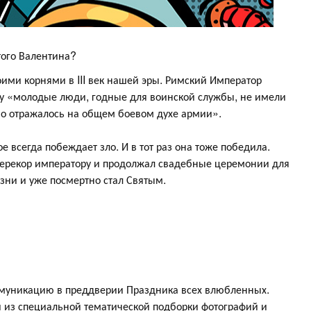
ого Валентина?
оими корнями в III век нашей эры. Римский Император
ому «молодые люди, годные для воинской службы, не имели
тно отражалось на общем боевом духе армии».
е всегда побеждает зло. И в тот раз она тоже победила.
ерекор императору и продолжал свадебные церемонии для
азни и уже посмертно стал Святым.
муникацию в преддверии Праздника всех влюбленных.
 из специальной тематической подборки фотографий и