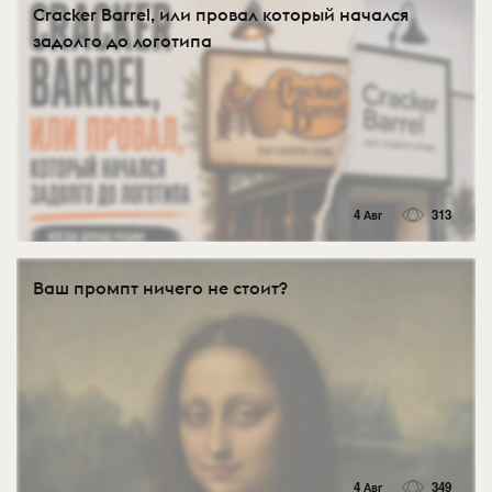
Cracker Barrel, или провал который начался
задолго до логотипа
4 Авг
313
Ваш промпт ничего не стоит?
4 Авг
349