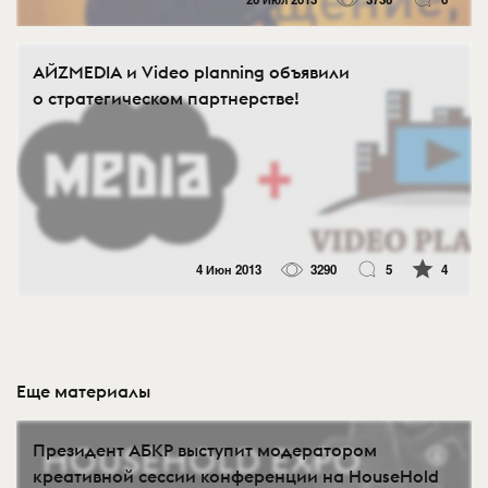
АЙZMEDIA и Video planning объявили
о стратегическом партнерстве!
4 Июн 2013
3290
5
4
Еще материалы
Президент АБКР выступит модератором
креативной сессии конференции на HouseHold