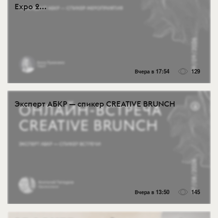
Expo 2...
Вчера в 17:54
129
Эксперт АБКР — спикер CREATIVE BRUNCH
Вчера в 13:50
145