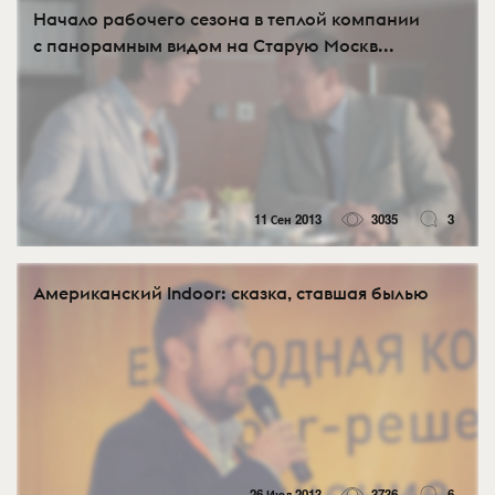
Начало рабочего сезона в теплой компании
с панорамным видом на Старую Москв...
11 Сен 2013
3035
3
Американский Indoor: сказка, ставшая былью
26 Июл 2013
3736
6