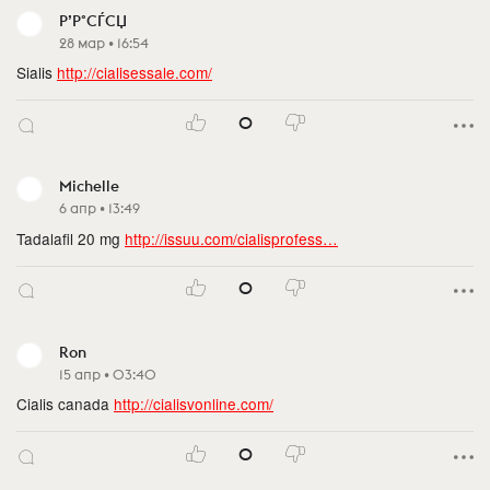
Р’Р°СЃСЏ
28 мар • 16:54
Sialis
http://cialisessale.com/
0
Michelle
6 апр • 13:49
Tadalafil 20 mg
http://issuu.com/cialisprofess…
0
Ron
15 апр • 03:40
Cialis canada
http://cialisvonline.com/
0