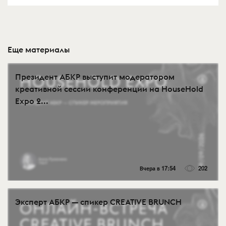
Еще материалы
Президент АБКР выступит модератором
креативной сессии конференции на HouseHold
Expo 2...
Вчера в 17:54
202
Эксперт АБКР — спикер CREATIVE BRUNCH