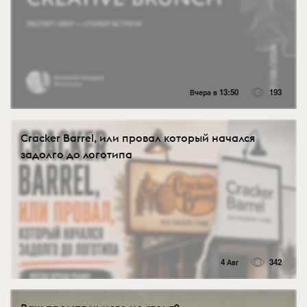
Вчера в 13:50
193
Cracker Barrel, или провал который начался
задолго до логотипа
4 Авг
342