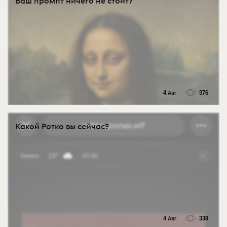
Ваш промпт ничего не стоит?
4 Авг
376
Какой Ротко вы сейчас?
4 Авг
339