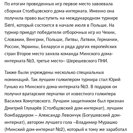
По итогам проведенных игр первое место завоевала
сборная Столбцовского дома-интерната. Именно она
получила право выступить на международном турнире
Seni, который состоится в начале июля в Польше. На
турнир приедут победители отборочных игр из Чехии,
Словакии, Венгрии, Польши, Литвы, Латвии, Германии,
России, Украины, Беларуси и ряда других европейских
стран Второе место заняла команда Минского дома-
интерната №3, третье место– Шерешевского ПНИ.
Также были учреждены несколько специальных
номинаций. Так лучшим голкипером турнира стал Юрий
Гунько из Минского дома-интерната №3. В подарок он
получил вратарские перчатки от известного голкипера
Василия Хомутовского. Лучшим защитником был признан
Дмитрий Глухарёв (Столбцовский дом-интернат), лучшим
бомбардиром – Александр Левончук (Богушевский дом-
интернат), автором лучшего гола –Владимир Мурашко
(Минский дом-интернат №2), который к тому же заработал