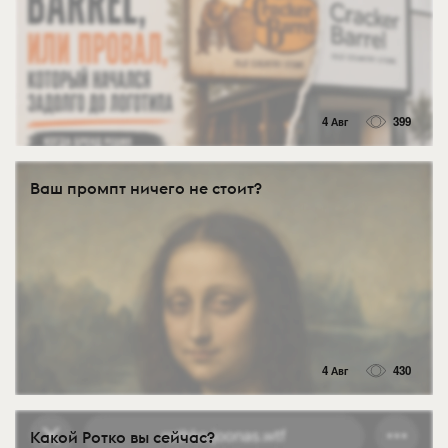
4 Авг
399
Ваш промпт ничего не стоит?
4 Авг
430
Какой Ротко вы сейчас?