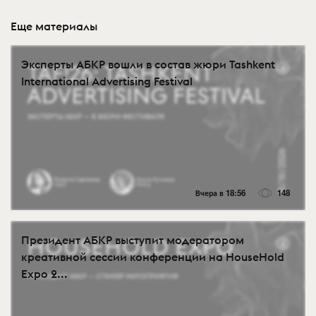
Еще материалы
Эксперты АБКР вошли в состав жюри Tashkent
International Advertising Festival
Вчера в 18:56
148
Президент АБКР выступит модератором
креативной сессии конференции на HouseHold
Expo 2...