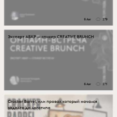
6 Авг
279
Эксперт АБКР — спикер CREATIVE BRUNCH
6 Авг
271
Cracker Barrel, или провал который начался
задолго до логотипа