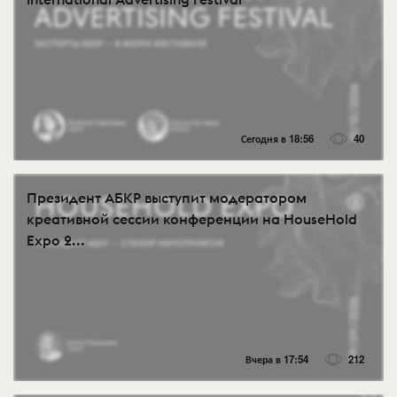
Сегодня в 18:56
40
Президент АБКР выступит модератором
креативной сессии конференции на HouseHold
Expo 2...
Вчера в 17:54
212