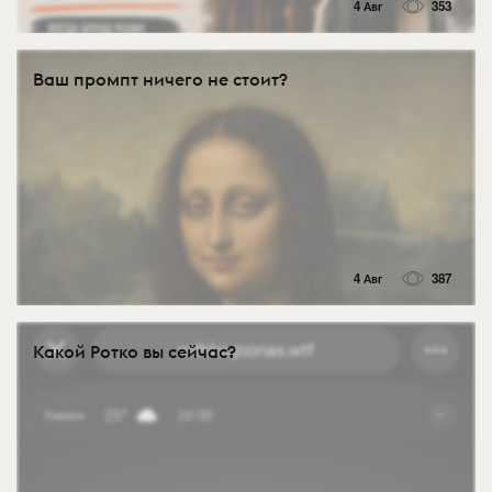
4 Авг
353
Ваш промпт ничего не стоит?
4 Авг
387
Какой Ротко вы сейчас?