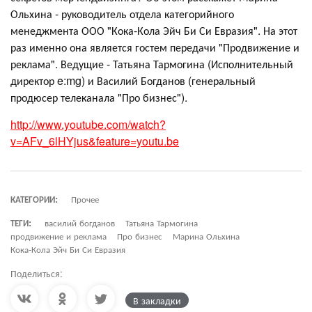
Ольхина - руководитель отдела категорийного
менеджмента ООО "Кока-Кола Эйч Би Си Евразия". На этот
раз именно она является гостем передачи "Продвижение и
реклама". Ведущие - Татьяна Тармогина (Исполнительный
директор e:mg) и Василий Богданов (генеральный
продюсер телеканала "Про бизнес").
http://www.youtube.com/watch?
v=AFv_6lHYjus&feature=youtu.be
КАТЕГОРИИ:
Прочее
ТЕГИ:
василий богданов
Татьяна Тармогина
продвижение и реклама
Про бизнес
Марина Ольхина
Кока-Кола Эйч Би Си Евразия
Поделиться:
В закладки