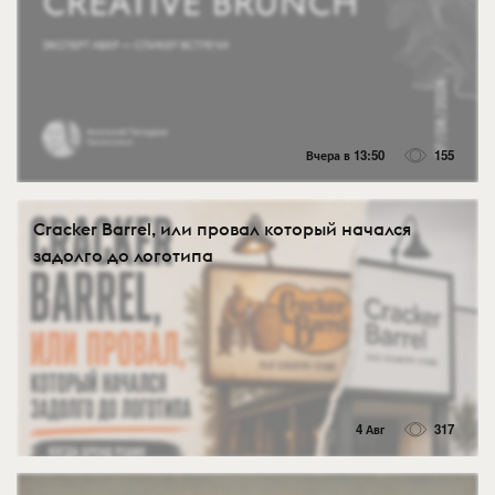
Вчера в 13:50
155
Cracker Barrel, или провал который начался
задолго до логотипа
4 Авг
317