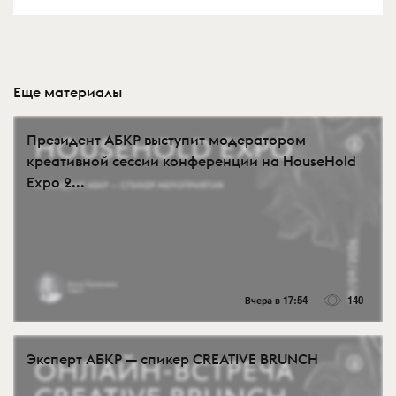
Еще материалы
Президент АБКР выступит модератором
креативной сессии конференции на HouseHold
Expo 2...
Вчера в 17:54
140
Эксперт АБКР — спикер CREATIVE BRUNCH