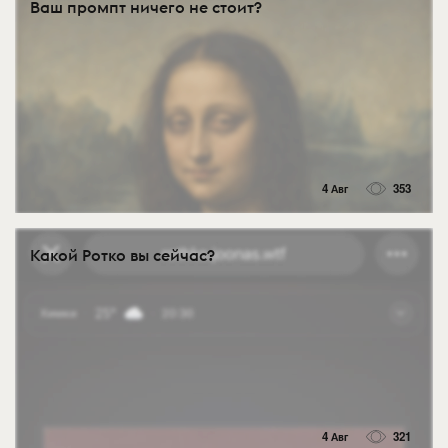
Ваш промпт ничего не стоит?
4 Авг
353
Какой Ротко вы сейчас?
4 Авг
321