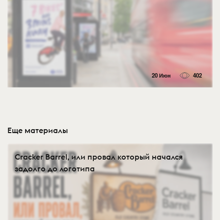
20 Июн
402
Еще материалы
Cracker Barrel, или провал который начался
задолго до логотипа