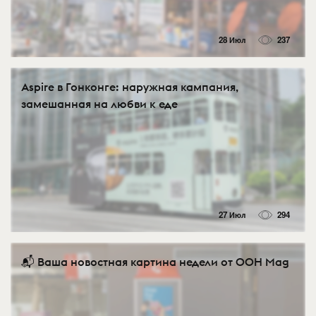
28 Июл
237
Aspire в Гонконге: наружная кампания,
замешанная на любви к еде
27 Июл
294
📬 Ваша новостная картина недели от OOH Mag