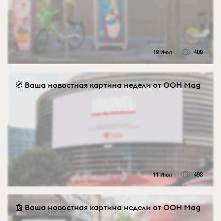
19 Июл
409
🧭 Ваша новостная картина недели от OOH Mag
11 Июл
493
📰 Ваша новостная картина недели от OOH Mag