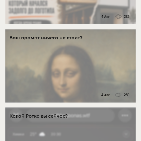
4 Авг
232
Ваш промпт ничего не стоит?
4 Авг
250
Какой Ротко вы сейчас?