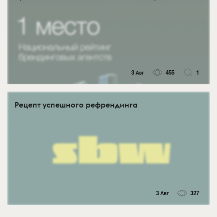
3 Авг
455
1
Рецепт успешного рефрендинга
3 Авг
327