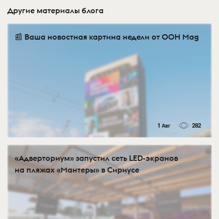
Другие материалы блога
📰 Ваша новостная картина недели от OOH Mag
1 Авг
282
«Адверториум» запустил сеть LED-экранов
на пляжах «Мантеры» в Сириусе