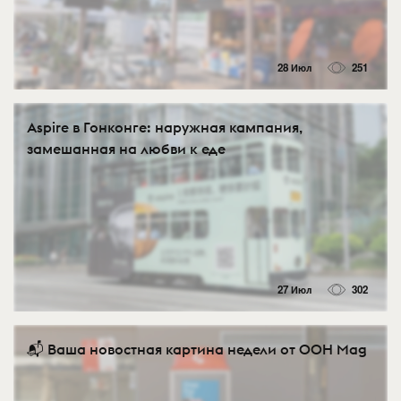
28 Июл
251
Aspire в Гонконге: наружная кампания,
замешанная на любви к еде
27 Июл
302
📬 Ваша новостная картина недели от OOH Mag