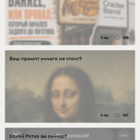
4 Авг
466
Ваш промпт ничего не стоит?
4 Авг
547
Какой Ротко вы сейчас?