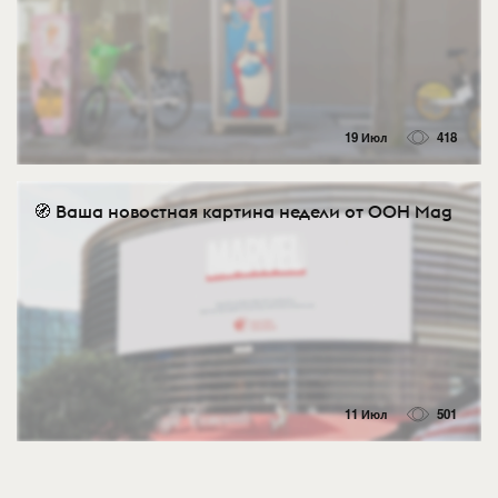
19 Июл
418
🧭 Ваша новостная картина недели от OOH Mag
11 Июл
501