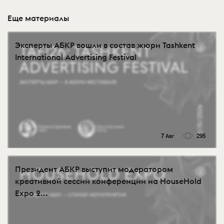
Еще материалы
Эксперты АБКР вошли в состав жюри Tashkent
International Advertising Festival
7 Авг
295
Президент АБКР выступит модератором
креативной сессии конференции на HouseHold
Expo 2...