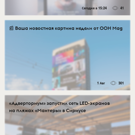
Сегодня в 15:24
41
📰 Ваша новостная картина недели от OOH Mag
1 Авг
301
«Адверториум» запустил сеть LED-экранов
на пляжах «Мантеры» в Сириусе