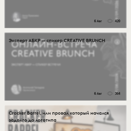
6 Авг
420
Эксперт АБКР — спикер CREATIVE BRUNCH
6 Авг
364
Cracker Barrel, или провал который начался
задолго до логотипа