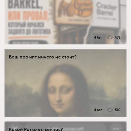
4 Авг
463
Ваш промпт ничего не стоит?
4 Авг
540
Какой Ротко вы сейчас?