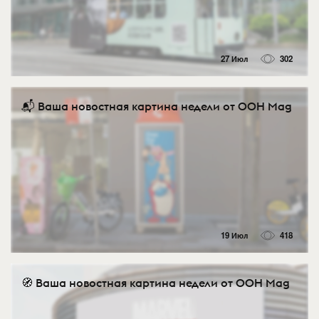
27 Июл
302
📬 Ваша новостная картина недели от OOH Mag
19 Июл
418
🧭 Ваша новостная картина недели от OOH Mag