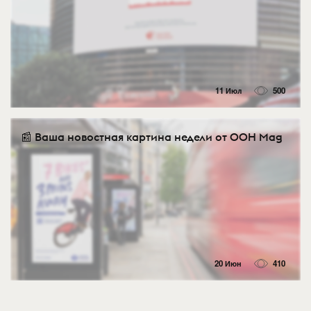
11 Июл
500
📰 Ваша новостная картина недели от OOH Mag
20 Июн
410