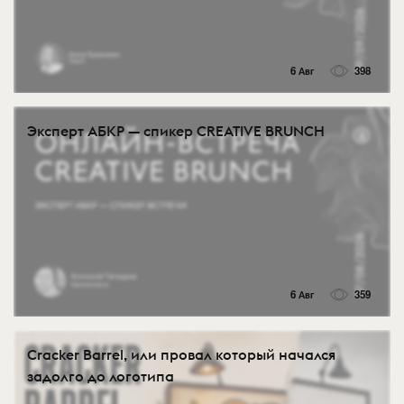
6 Авг
398
Эксперт АБКР — спикер CREATIVE BRUNCH
6 Авг
359
Cracker Barrel, или провал который начался
задолго до логотипа