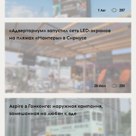
1 Авг
297
«Адверториум» запустил сеть LED-экранов
на пляжах «Мантеры» в Сириусе
28 Июл
250
Aspire в Гонконге: наружная кампания,
замешанная на любви к еде