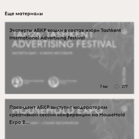
Еще материалы
Эксперты АБКР вошли в состав жюри Tashkent
International Advertising Festival
7 Авг
277
Президент АБКР выступит модератором
креативной сессии конференции на HouseHold
Expo 2...