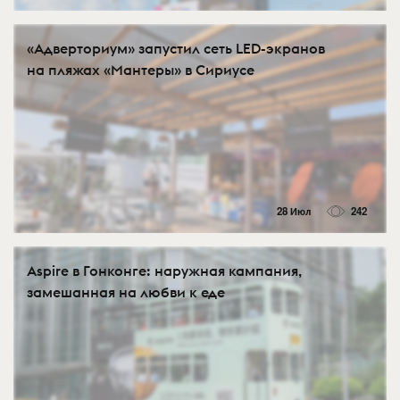
«Адверториум» запустил сеть LED-экранов
на пляжах «Мантеры» в Сириусе
28 Июл
242
Aspire в Гонконге: наружная кампания,
замешанная на любви к еде