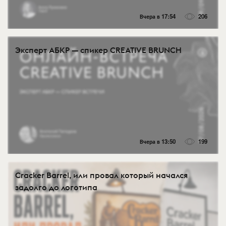
Вчера в 17:54
206
Эксперт АБКР — спикер CREATIVE BRUNCH
Вчера в 13:50
199
Cracker Barrel, или провал который начался
задолго до логотипа