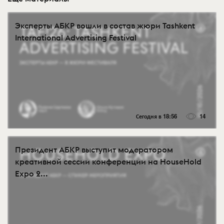
Эксперты АБКР вошли в состав жюри Tashkent
International Advertising Festival
Сегодня в 18:56
14
Президент АБКР выступит модератором
креативной сессии конференции на HouseHold
Expo 2...