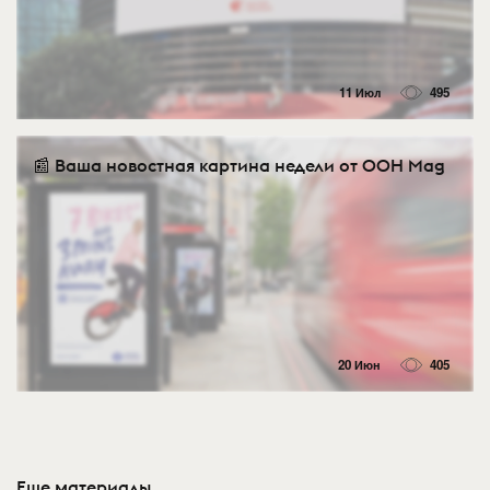
11 Июл
495
📰 Ваша новостная картина недели от OOH Mag
20 Июн
405
Еще материалы