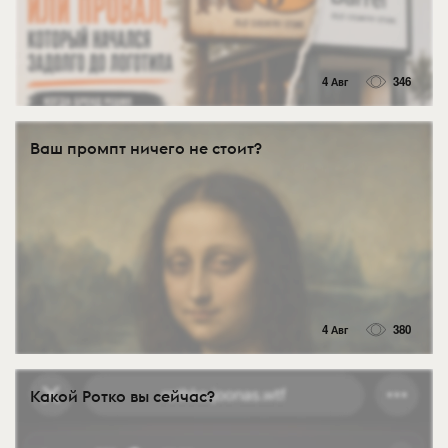
4 Авг
346
Ваш промпт ничего не стоит?
4 Авг
380
Какой Ротко вы сейчас?