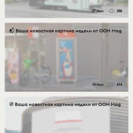
27 Июл
298
📬 Ваша новостная картина недели от OOH Mag
19 Июл
414
🧭 Ваша новостная картина недели от OOH Mag