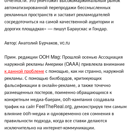
отчётности. Это уничтожит высокомаржинальный рынок
автоматизированной перепродажи бессмысленных
рекламных пространств и заставит рекламодателей
сосредоточиться на самой качественной аудитории и
дорогих площадках» — пишут Бараускас и Гондар.
Автор: Анатолий Бурчаков, vc.ru
Прим. редакции OOH Mag: Прошлой осенью Ассоциация
наружной рекламы Америки (OAAA) привлекла внимание
к данной проблеме
с помощью, как ни странно, наружной
рекламы. С помощью билбордов, критикующих
фальсификации в онлайн-рекламе, а также точечно
размещенных постеров, поименно обращающихся к
конкретным медиа-баерам, ooh-кампания создавала
трафик на сайт FeelTheReal.org, демонстрируя тем самым
влияние ooh-медиа и одновременно сея сомнения в
правильности подхода, когда все ставки делаются
исключительно на интернет-коммуникации.