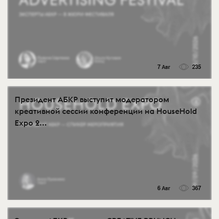
7 Авг
235
Президент АБКР выступит модератором
креативной сессии конференции на HouseHold
Expo 2...
6 Авг
367