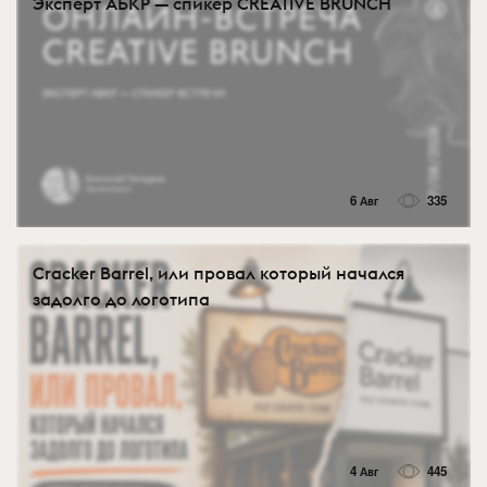
Эксперт АБКР — спикер CREATIVE BRUNCH
6 Авг
335
Cracker Barrel, или провал который начался
задолго до логотипа
4 Авг
445