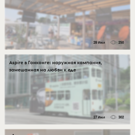
28 Июл
250
Aspire в Гонконге: наружная кампания,
замешанная на любви к еде
27 Июл
302