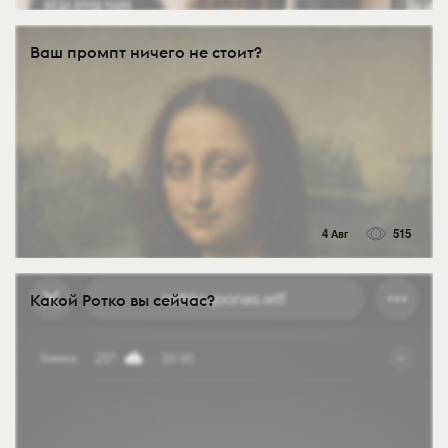
Ваш промпт ничего не стоит?
4 Авг
515
Какой Ротко вы сейчас?