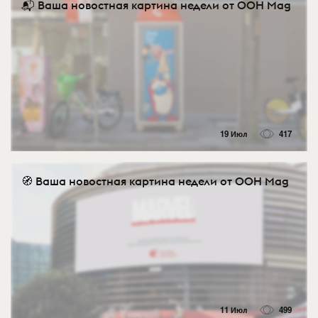
📬 Ваша новостная картина недели от OOH Mag
19 Июл
417
🧭 Ваша новостная картина недели от OOH Mag
11 Июл
499