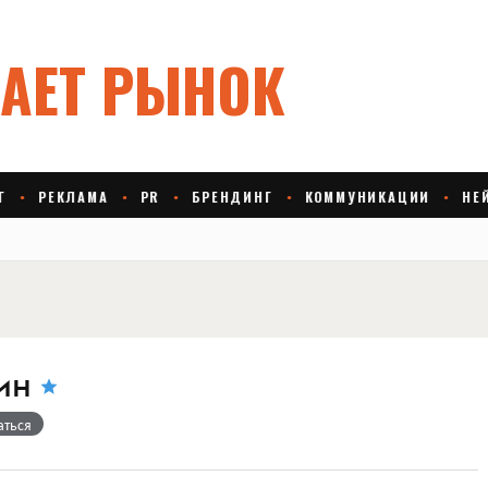
ин
аться