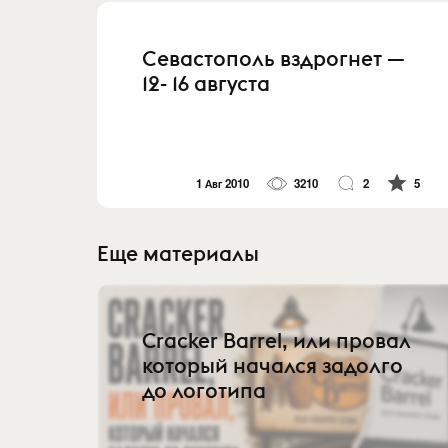
Севастополь вздрогнет —
12- 16 августа
1 Авг 2010
3210
2
5
Еще материалы
Cracker Barrel, или провал
который начался задолго
до логотипа