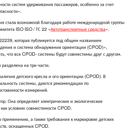
ости систем удерживания пассажиров, особенно за счет
пасности».
ия стала возможной благодаря работе международной группы
омитета ISO ISO / ТС 22 «
Автотранспортные средства
».
 22239, которая публикуется под общим названием
идения и система обнаружения ориентации (CPOD)»,
ть, что все CPOD- системы будут совместимы друг с другом.
 разделена на три части.
наличия детского кресла и ого ориентации (CPOD). В
альность системы, даются рекомендации по
поставимости измерений.
р. Она определяет электрические и экологические
м как условию совместимости CPOD.
о применению, а также требования к маркировке детских
дств, оснащенных CPOD.