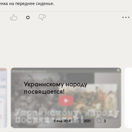
енка на переднее сиденье.
0
Украинскому народу
посвящается!
9 Фев 2014
2531
2