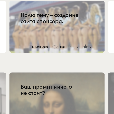
Палю тему – создание
сайта спонсора.
17 Мар 2010
4151
3
2
Ваш промпт ничего
не стоит?