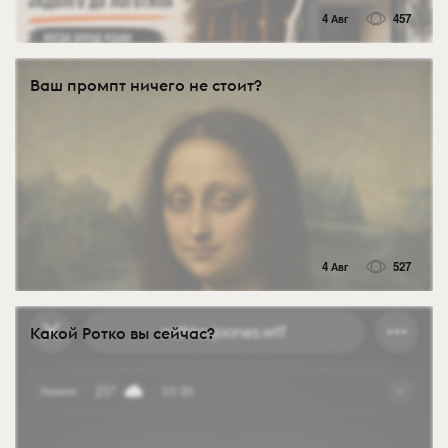
4 Авг
457
Ваш промпт ничего не стоит?
4 Авг
527
Какой Ротко вы сейчас?