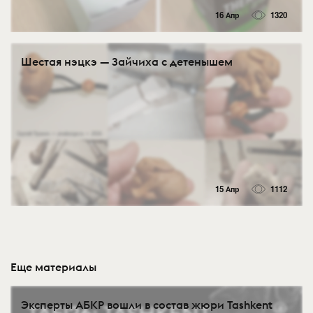
16 Апр
1320
Шестая нэцкэ — Зайчиха с детенышем
15 Апр
1112
Еще материалы
Эксперты АБКР вошли в состав жюри Tashkent