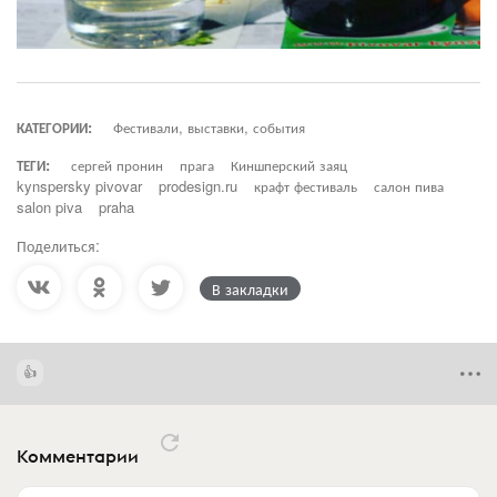
КАТЕГОРИИ:
Фестивали, выставки, события
ТЕГИ:
сергей пронин
прага
Киншперский заяц
kynspersky pivovar
prodesign.ru
крафт фестиваль
салон пива
salon piva
praha
Поделиться:
В закладки
Комментарии