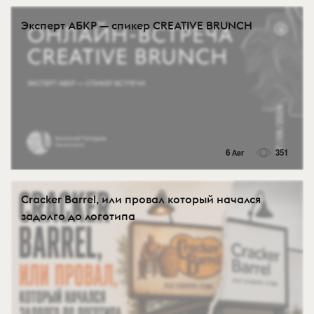
Эксперт АБКР — спикер CREATIVE BRUNCH
6 Авг
351
Cracker Barrel, или провал который начался
задолго до логотипа