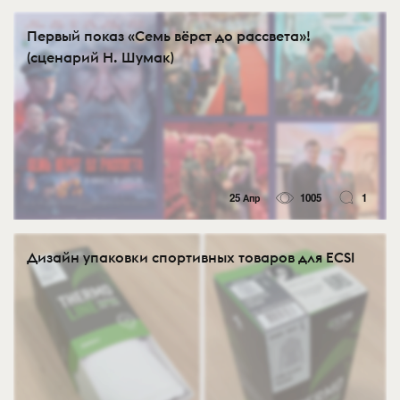
Первый показ «Семь вёрст до рассвета»!
(сценарий Н. Шумак)
25 Апр
1005
1
Дизайн упаковки спортивных товаров для ECSI