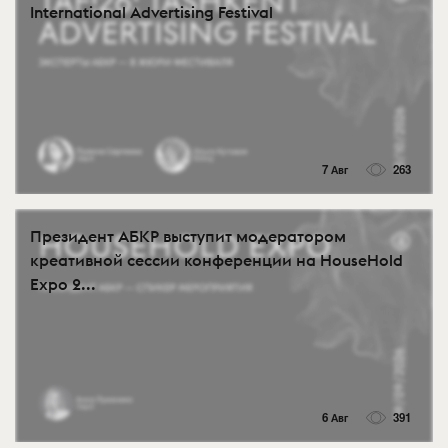
International Advertising Festival
7 Авг
263
Президент АБКР выступит модератором
креативной сессии конференции на HouseHold
Expo 2...
6 Авг
391