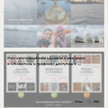
10 Июл
509
Мои книги-альбомы «Дизайн и реклама»
и «Живопись и графика» доступны к ...
5 Мая
1022