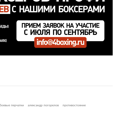
боевые перчатки
александр погорелов
противостояние