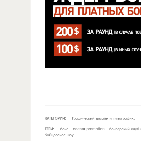
КАТЕГОРИИ:
Графический дизайн и типографика
ТЕГИ:
бокс
caesar promotion
боксерский клуб 
бойцовское шоу