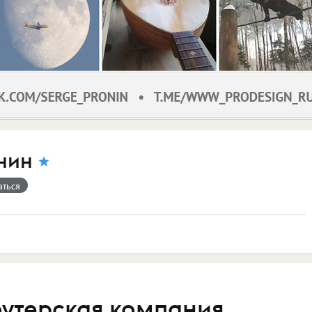
нин
аться
оутерская компания