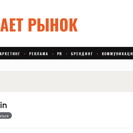
in
аться