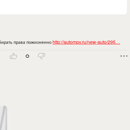
тбирать права пожизненно
http://autompv.ru/new-auto/295…
0