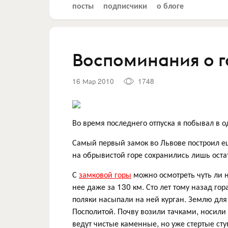
посты
подписчики
о блоге
Воспоминания о г
16 Мар 2010
1748
Во время последнего отпуска я побывал в 
Самый первый замок во Львове построил ещ
на обрывистой горе сохранились лишь оста
С
замковой горы
можно осмотреть чуть ли н
нее даже за 130 км. Сто лет тому назад го
поляки насыпали на ней курган. Землю для 
Посполитой. Почву возили тачками, носили
ведут чистые каменные, но уже стертые ступ