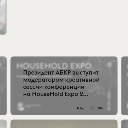
Президент АБКР выступит
модератором креативной
сессии конференции
на HouseHold Expo 2...
6 Авг
396