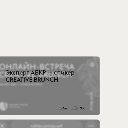
Эксперт АБКР — спикер
CREATIVE BRUNCH
6 Авг
356