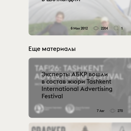
6 Мая 2012
2204
1
Еще материалы
Эксперты АБКР вошли
в состав жюри Tashkent
International Advertising
Festival
7 Авг
270