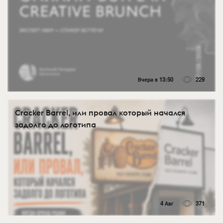
Вчера в 13:50
229
Cracker Barrel, или провал который начался
задолго до логотипа
4 Авг
371