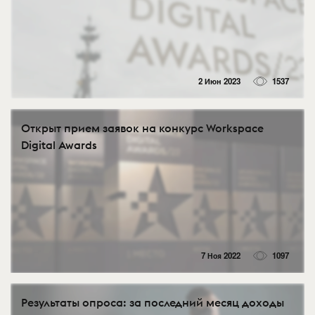
2 Июн 2023
1537
Открыт прием заявок на конкурс Workspace
Digital Awards
7 Ноя 2022
1097
Результаты опроса: за последний месяц доходы