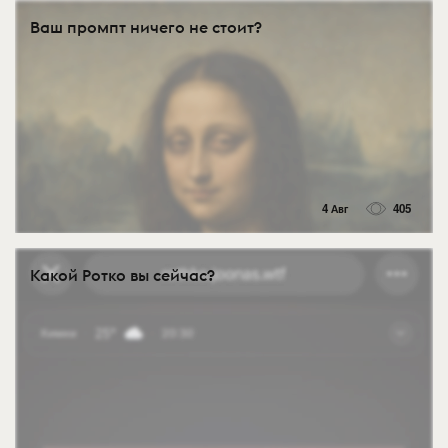
Ваш промпт ничего не стоит?
4 Авг
405
Какой Ротко вы сейчас?