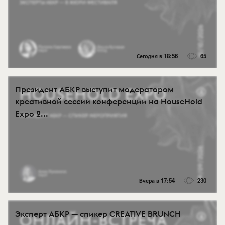
Сегодня в 18:56
65
Президент АБКР выступит модератором
креативной сессии конференции на HouseHold
Expo 2...
Вчера в 17:54
230
Эксперт АБКР — спикер CREATIVE BRUNCH