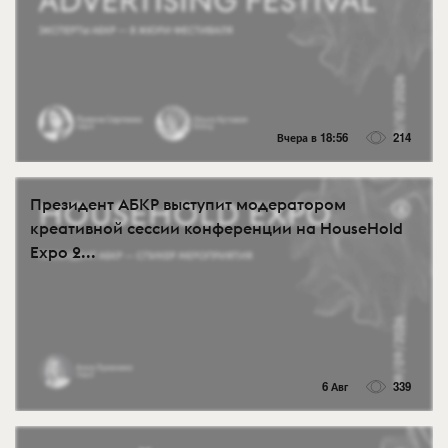
Вчера в 18:56
214
Президент АБКР выступит модератором
креативной сессии конференции на HouseHold
Expo 2...
6 Авг
339