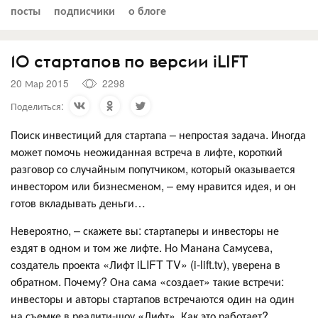
посты
подписчики
о блоге
10 стартапов по версии iLIFT
20 Мар 2015
2298
Поделиться:
Поиск инвестиций для стартапа – непростая задача. Иногда
может помочь неожиданная встреча в лифте, короткий
разговор со случайным попутчиком, который оказывается
инвестором или бизнесменом, – ему нравится идея, и он
готов вкладывать деньги…
Невероятно, – скажете вы: стартаперы и инвесторы не
ездят в одном и том же лифте. Но Манана Самусева,
создатель проекта «Лифт iLIFT TV» (i-lift.tv), уверена в
обратном. Почему? Она сама «создает» такие встречи:
инвесторы и авторы стартапов встречаются один на один
на съемке в реалити-шоу «Лифт». Как это работает?