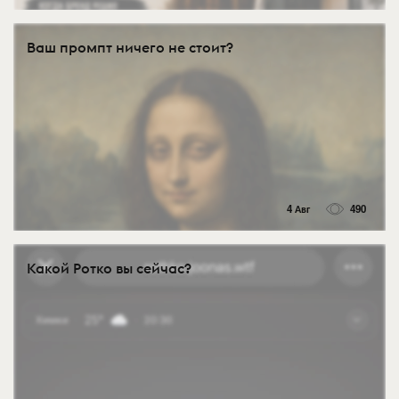
Ваш промпт ничего не стоит?
4 Авг
490
Какой Ротко вы сейчас?