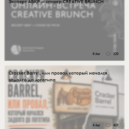
Эксперт АБКР — спикер CREATIVE BRUNCH
6 Авг
320
Cracker Barrel, или провал который начался
задолго до логотипа
4 Авг
427