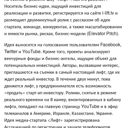
Носитель бизнес-идеи, ищущий инвестиций для
реализации и развития, регистрируется на сайте i-lift.tv и
размещает двухминутный ролик с рассказом об идее
стартапа, команде, конкурентах, а также масштабировании
и емкости рынка, рисках, бизнес-модели (Elevator Pitch).
Идея выносится на голосование пользователям Facebook,
Twitter и YouTube. Кроме того, проекты анализируют
венчурные фонды и бизнес-ангелы, ищущие объект для
потенциальных инвестиций. Авторы, вызвавшие интерес,
приглашаются на съемки в самый настоящий лифт, где их
ждет реальный инвестор. В течение двух минут, пока
движется лифт, у предпринимателя есть возможность
«продать» старт-ап инвестору. Ролики, снятые в режиме
реального времени на 8 камер, вмонтированных в кабину
лифта, попадают на главную страницу YouTube и в эфир
телеканалов в Америке, Израиле, Казахстане, Украине.
Идея медиа-стартапа <Лифт» зарегистрирована
Ассоциацией по регистрации и защите телеформатов