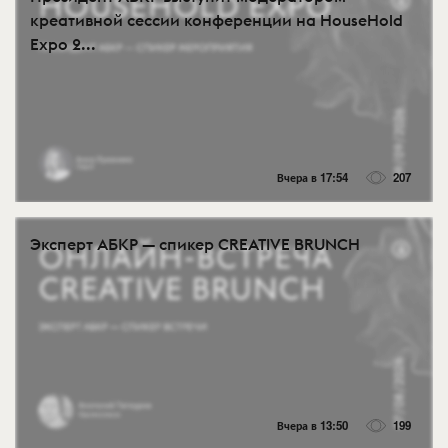
креативной сессии конференции на HouseHold
Expo 2...
Вчера в 17:54
207
Эксперт АБКР — спикер CREATIVE BRUNCH
Вчера в 13:50
199