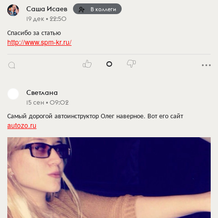
Саша Исаев
В коллеги
19 дек • 22:50
Спасибо за статью
http://www.spm-kr.ru/
0
Светлана
15 сен • 09:02
Самый дорогой автоинструктор Олег наверное. Вот его сайт
autozo.ru