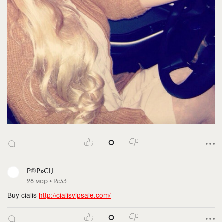
0
Р®Р»СЏ
28 мар • 16:33
Buy cialis
http://cialisvipsale.com/
0