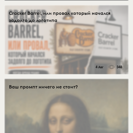
Cracker Barrel, или провал который начался
задолго до логотипа
4 Авг
348
Ваш промпт ничего не стоит?