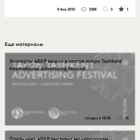
9 Фев 2010
2306
3
1
Еще материалы
Эксперты АБКР вошли в состав жюри Tashkent
International Advertising Festival
Сегодня в 18:56
19
Президент АБКР выступит модератором