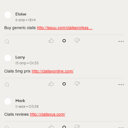
Eloise
6 апр • 12:14
Buy generic cialis
http://issuu.com/cialisprofess…
0
Larry
15 апр • 01:33
Cialis 5mg prix
http://cialisvonline.com/
0
Mark
11 мая • 03:32
Cialis reviews
http://cialisvus.com/
0