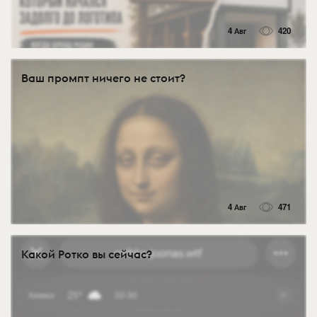
4 Авг
420
Ваш промпт ничего не стоит?
4 Авг
471
Какой Ротко вы сейчас?