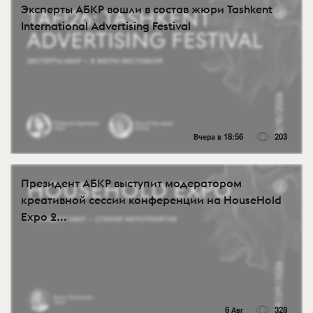
Эксперты АБКР вошли в состав жюри Tashkent
International Advertising Festival
Вчера в 18:56
203
Президент АБКР выступит модератором
креативной сессии конференции на HouseHold
Expo 2...
6 Авг
328