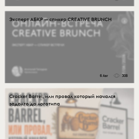
Эксперт АБКР — спикер CREATIVE BRUNCH
6 Авг
308
Cracker Barrel, или провал который начался
задолго до логотипа