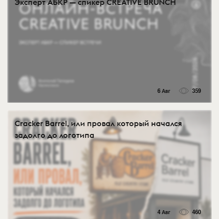
Эксперт АБКР — спикер CREATIVE BRUNCH
6 Авг
359
Cracker Barrel, или провал который начался
задолго до логотипа
4 Авг
460