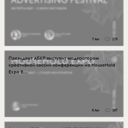
7 Авг
275
Президент АБКР выступит модератором
креативной сессии конференции на HouseHold
Expo 2...
6 Авг
397