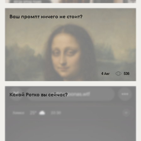
Ваш промпт ничего не стоит?
4 Авг
536
Какой Ротко вы сейчас?