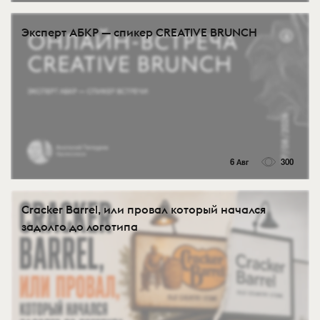
Эксперт АБКР — спикер CREATIVE BRUNCH
6 Авг
300
Cracker Barrel, или провал который начался
задолго до логотипа