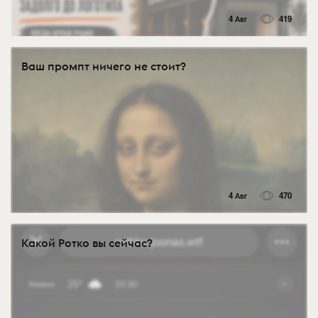
4 Авг
419
Ваш промпт ничего не стоит?
4 Авг
470
Какой Ротко вы сейчас?