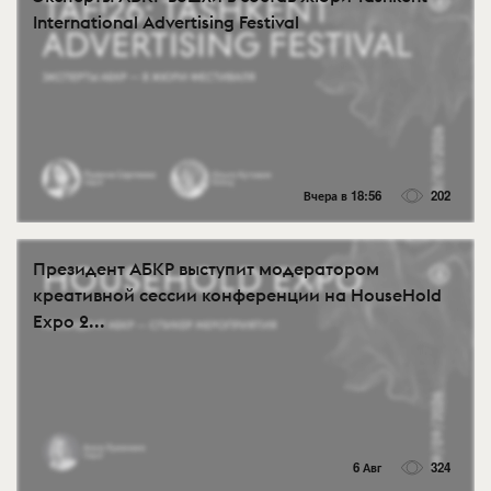
International Advertising Festival
Вчера в 18:56
202
Президент АБКР выступит модератором
креативной сессии конференции на HouseHold
Expo 2...
6 Авг
324