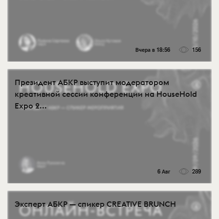
Вчера в 18:56
156
Президент АБКР выступит модератором
креативной сессии конференции на HouseHold
Expo 2...
6 Авг
289
Эксперт АБКР — спикер CREATIVE BRUNCH