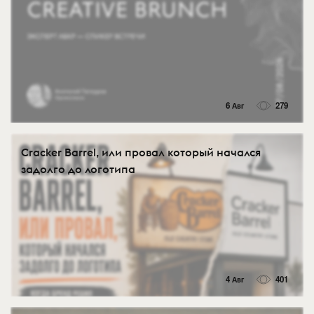
6 Авг
279
Cracker Barrel, или провал который начался
задолго до логотипа
4 Авг
401