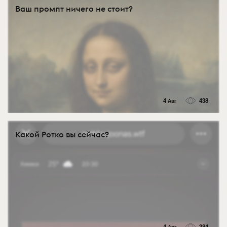
Ваш промпт ничего не стоит?
4 Авг
438
Какой Ротко вы сейчас?
4 Авг
384