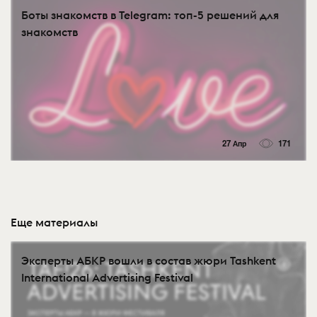
Боты знакомств в Telegram: топ-5 решений для
знакомств
27 Апр
171
Еще материалы
Эксперты АБКР вошли в состав жюри Tashkent
International Advertising Festival