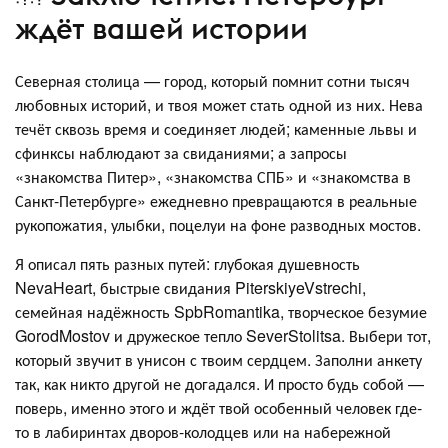
ждёт вашей истории
Северная столица — город, который помнит сотни тысяч
любовных историй, и твоя может стать одной из них. Нева
течёт сквозь время и соединяет людей; каменные львы и
сфинксы наблюдают за свиданиями; а запросы
«знакомства Питер», «знакомства СПБ» и «знакомства в
Санкт-Петербурге» ежедневно превращаются в реальные
рукопожатия, улыбки, поцелуи на фоне разводных мостов.
Я описал пять разных путей: глубокая душевность
NevaHeart, быстрые свидания PiterskiyeVstrechi,
семейная надёжность SpbRomantika, творческое безумие
GorodMostov и дружеское тепло SeverStolitsa. Выбери тот,
который звучит в унисон с твоим сердцем. Заполни анкету
так, как никто другой не догадался. И просто будь собой —
поверь, именно этого и ждёт твой особенный человек где-
то в лабиринтах дворов-колодцев или на набережной