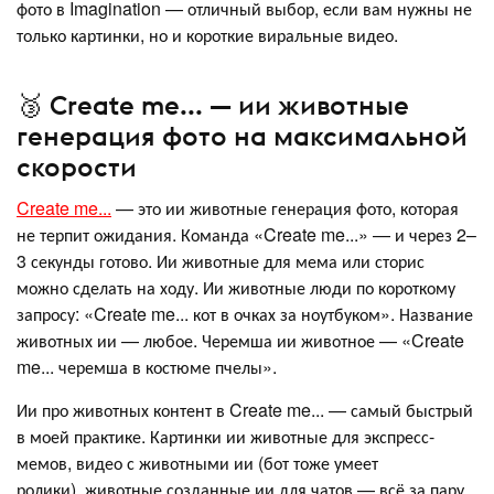
фото в Imagination — отличный выбор, если вам нужны не
только картинки, но и короткие виральные видео.
🥉 Create me... — ии животные
генерация фото на максимальной
скорости
Create me...
— это ии животные генерация фото, которая
не терпит ожидания. Команда «Create me...» — и через 2–
3 секунды готово. Ии животные для мема или сторис
можно сделать на ходу. Ии животные люди по короткому
запросу: «Create me... кот в очках за ноутбуком». Название
животных ии — любое. Черемша ии животное — «Create
me... черемша в костюме пчелы».
Ии про животных контент в Create me... — самый быстрый
в моей практике. Картинки ии животные для экспресс-
мемов, видео с животными ии (бот тоже умеет
ролики), животные созданные ии для чатов — всё за пару