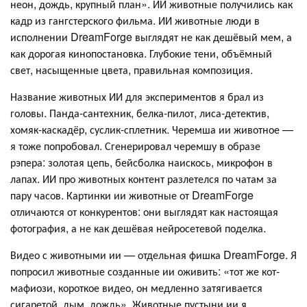
неон, дождь, крупный план». ИИ животные получились как
кадр из гангстерского фильма. ИИ животные люди в
исполнении DreamForge выглядят не как дешёвый мем, а
как дорогая кинопостановка. Глубокие тени, объёмный
свет, насыщенные цвета, правильная композиция.
Название животных ИИ для экспериментов я брал из
головы. Панда-сантехник, белка-пилот, лиса-детектив,
хомяк-каскадёр, суслик-сплетник. Черемша ии животное —
я тоже попробовал. Сгенерировал черемшу в образе
рэпера: золотая цепь, бейсболка наискось, микрофон в
лапах. ИИ про животных контент разлетелся по чатам за
пару часов. Картинки ии животные от DreamForge
отличаются от конкурентов: они выглядят как настоящая
фотография, а не как дешёвая нейросетевой поделка.
Видео с животными ии — отдельная фишка DreamForge. Я
попросил животные созданные ии оживить: «тот же кот-
мафиози, короткое видео, он медленно затягивается
сигаретой, дым, дождь». Животные пустыни ии я