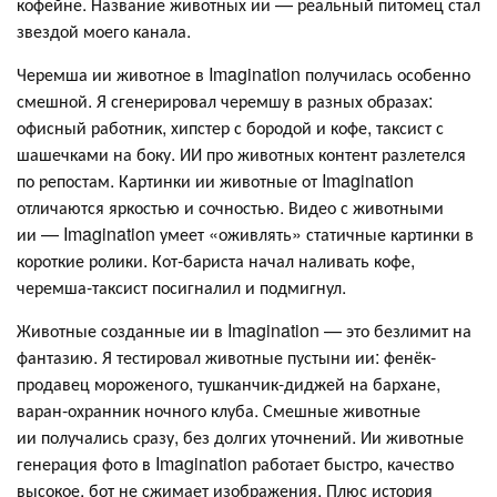
кофейне. Название животных ии — реальный питомец стал
звездой моего канала.
Черемша ии животное в Imagination получилась особенно
смешной. Я сгенерировал черемшу в разных образах:
офисный работник, хипстер с бородой и кофе, таксист с
шашечками на боку. ИИ про животных контент разлетелся
по репостам. Картинки ии животные от Imagination
отличаются яркостью и сочностью. Видео с животными
ии — Imagination умеет «оживлять» статичные картинки в
короткие ролики. Кот-бариста начал наливать кофе,
черемша-таксист посигналил и подмигнул.
Животные созданные ии в Imagination — это безлимит на
фантазию. Я тестировал животные пустыни ии: фенёк-
продавец мороженого, тушканчик-диджей на бархане,
варан-охранник ночного клуба. Смешные животные
ии получались сразу, без долгих уточнений. Ии животные
генерация фото в Imagination работает быстро, качество
высокое, бот не сжимает изображения. Плюс история