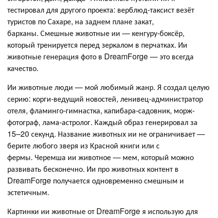
тестировал для другого проекта: верблюд-таксист везёт
туристов по Сахаре, на заднем плане закат,
барханы. Смешные животные ии — кенгуру-боксёр,
который тренируется перед зеркалом в перчатках. Ии
животные генерация фото в DreamForge — это всегда
качество.
Ии животные люди — мой любимый жанр. Я создал целую
серию: корги-ведущий новостей, ленивец-администратор
отеля, фламинго-гимнастка, капибара-садовник, морж-
фотограф, лама-астролог. Каждый образ генерировал за
15–20 секунд. Название животных ии не ограничивает —
берите любого зверя из Красной книги или с
фермы. Черемша ии животное — мем, который можно
развивать бесконечно. Ии про животных контент в
DreamForge получается одновременно смешным и
эстетичным.
Картинки ии животные от DreamForge я использую для