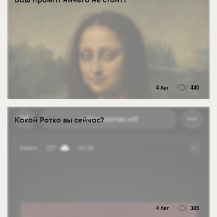
4 Авг
440
Какой Ротко вы сейчас?
4 Авг
385