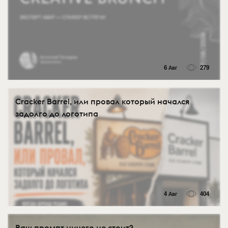
6 Авг
279
Cracker Barrel, или провал который начался
задолго до логотипа
4 Авг
404
Ваш промпт ничего не стоит?