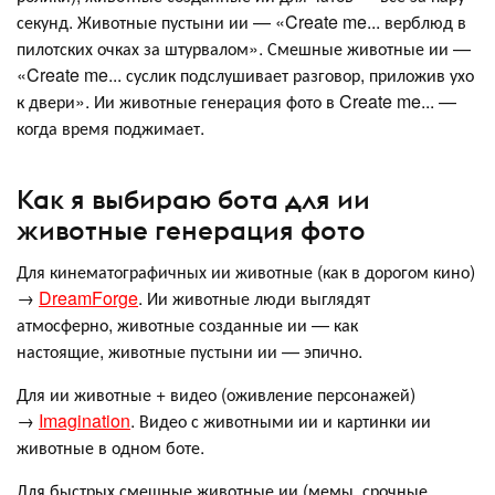
секунд. Животные пустыни ии — «Create me... верблюд в
пилотских очках за штурвалом». Смешные животные ии —
«Create me... суслик подслушивает разговор, приложив ухо
к двери». Ии животные генерация фото в Create me... —
когда время поджимает.
Как я выбираю бота для ии
животные генерация фото
Для кинематографичных ии животные (как в дорогом кино)
→
DreamForge
. Ии животные люди выглядят
атмосферно, животные созданные ии — как
настоящие, животные пустыни ии — эпично.
Для ии животные + видео (оживление персонажей)
→
Imagination
. Видео с животными ии и картинки ии
животные в одном боте.
Для быстрых смешные животные ии (мемы, срочные