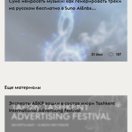
Суно нейросеть музыки: как генерировать треки
на русском бесплатно в Suno AI&nbs...
31 Июл
197
Еще материалы
Эксперты АБКР вошли в состав жюри Tashkent
International Advertising Festival