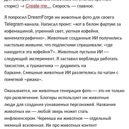
сторис) →
Create me...
. Скорость — главное.
Я попросил DreamForge ии животные фото для своего
Telegram-канала. Написал промт: «кот в белом фартуке за
кофемашиной, утренний свет, уютная кофейня,
кинематографично». Животные созданные ИИ получились
настолько живыми, что подписчики спрашивали: «где
находится эта кофейня?». Животные пустыни ИИ —
следующий эксперимент. Я заставил верблюда работать
таксистом, а тушканчика — диджеить на
бархане. Смешные животные ИИ разлетелись по чатам с
пометкой «ржака».
Оказывается, ии животные генерация фото — это не только
про развлечение. Блогеры используют ии животные
люди для создания узнаваемых персонажей. Название
животных ии — любой зверь может стать
инфлюенсером. Черемша ии животное — отдельный
мемный вселенная. Ии про животных контент