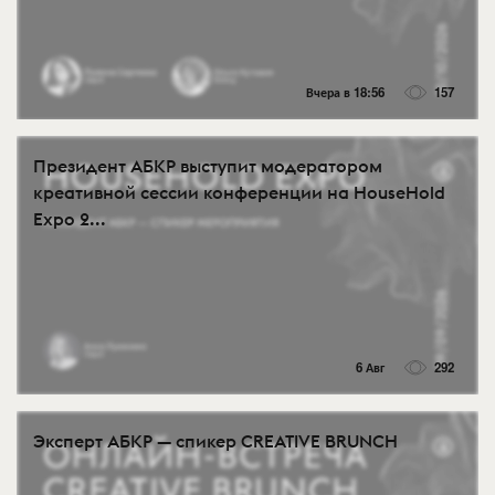
Вчера в 18:56
157
Президент АБКР выступит модератором
креативной сессии конференции на HouseHold
Expo 2...
6 Авг
292
Эксперт АБКР — спикер CREATIVE BRUNCH