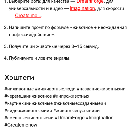
Выберите бота: для качества —
DreamForge
, для
универсальности и видео —
Imagination
, для скорости
—
Create me...
.
Напишите промт по формуле «животное + неожиданная
профессия/действие».
Получите ии животные через 3–15 секунд.
Публикуйте и ловите виралы.
Хэштеги
#ииживотные #ииживотныелюди #названиеживотныхии
#черемшаииживотное #иипроживотных
#картинкиииживотные #животныесозданныеии
#видеосживотнымиии #животныепустыниии
#смешныеживотныеии #DreamForge #Imagination
#Createmenow