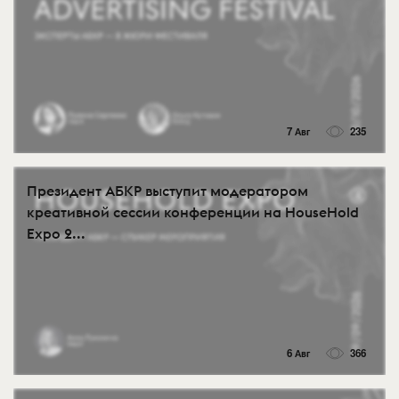
7 Авг
235
Президент АБКР выступит модератором
креативной сессии конференции на HouseHold
Expo 2...
6 Авг
366