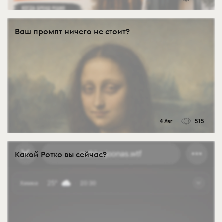
Ваш промпт ничего не стоит?
4 Авг
515
Какой Ротко вы сейчас?