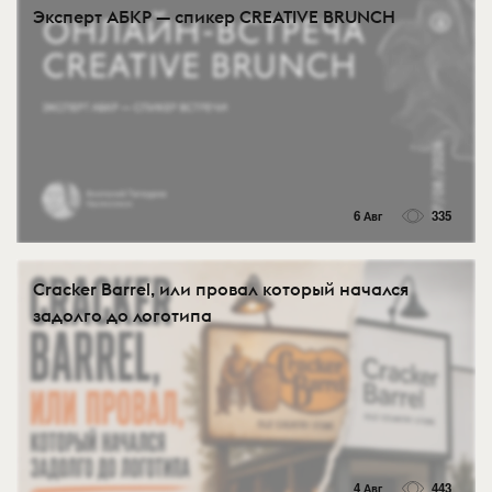
Эксперт АБКР — спикер CREATIVE BRUNCH
6 Авг
335
Cracker Barrel, или провал который начался
задолго до логотипа
4 Авг
443