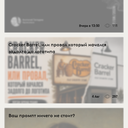
Вчера в 13:50
111
Cracker Barrel, или провал который начался
задолго до логотипа
4 Авг
297
Ваш промпт ничего не стоит?