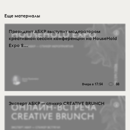
Еще материалы
Президент АБКР выступит модератором
креативной сессии конференции на HouseHold
Expo 2...
Вчера в 17:54
88
Эксперт АБКР — спикер CREATIVE BRUNCH