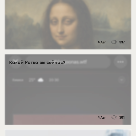
4 Авг
337
Какой Ротко вы сейчас?
4 Авг
301