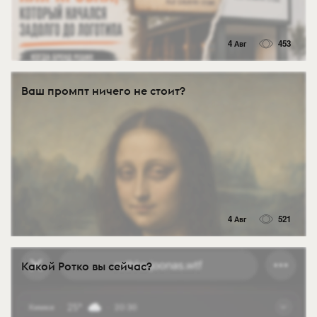
4 Авг
453
Ваш промпт ничего не стоит?
4 Авг
521
Какой Ротко вы сейчас?