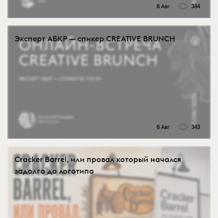
6 Авг
384
Эксперт АБКР — спикер CREATIVE BRUNCH
6 Авг
343
Cracker Barrel, или провал который начался
задолго до логотипа