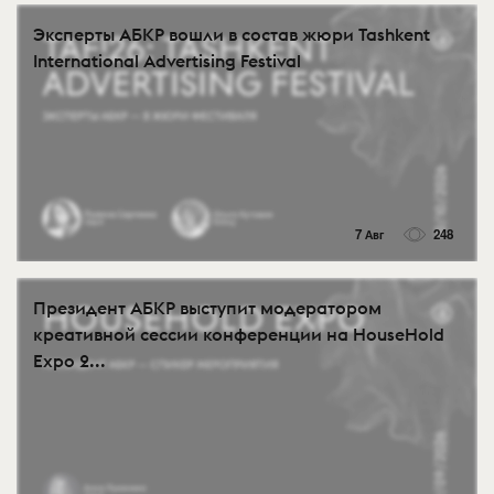
Эксперты АБКР вошли в состав жюри Tashkent
International Advertising Festival
7 Авг
248
Президент АБКР выступит модератором
креативной сессии конференции на HouseHold
Expo 2...