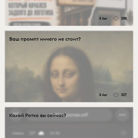
4 Авг
299
Ваш промпт ничего не стоит?
4 Авг
337
Какой Ротко вы сейчас?