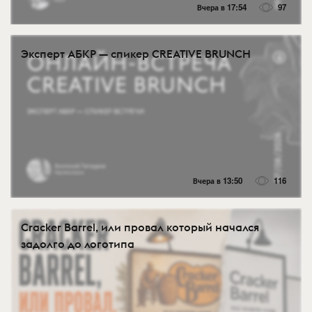
Вчера в 17:54
97
Эксперт АБКР — спикер CREATIVE BRUNCH
Вчера в 13:50
116
Cracker Barrel, или провал который начался
задолго до логотипа