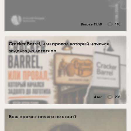
Вчера в 13:50
110
Cracker Barrel, или провал который начался
задолго до логотипа
4 Авг
296
Ваш промпт ничего не стоит?