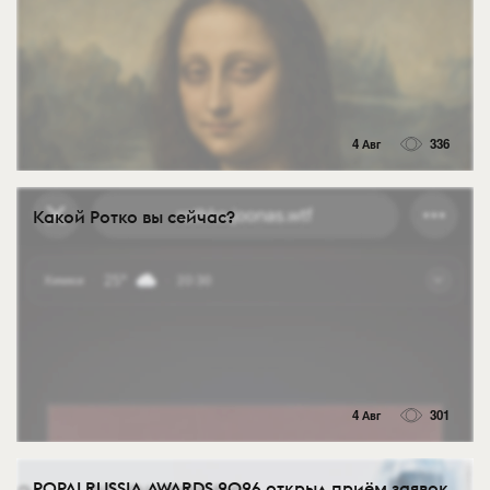
4 Авг
336
Какой Ротко вы сейчас?
4 Авг
301
POPAI RUSSIA AWARDS 2026 открыл приём заявок