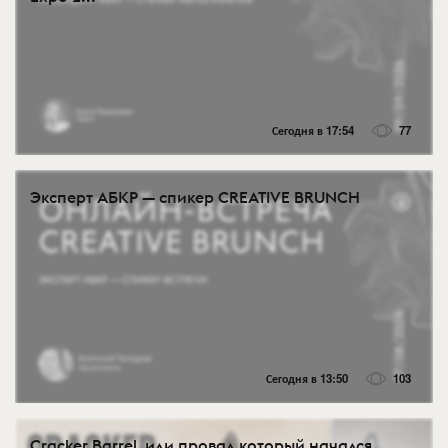
Сегодня в 17:54
77
Эксперт АБКР — спикер CREATIVE BRUNCH
Сегодня в 13:50
103
Cracker Barrel, или провал который начался