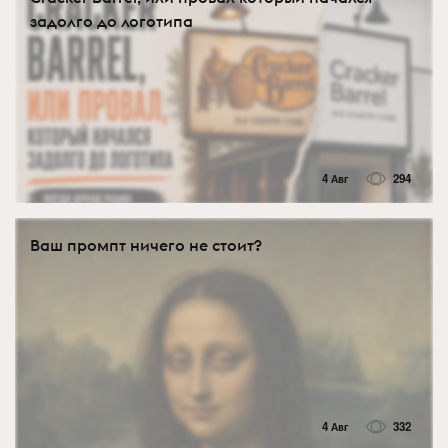
задолго до логотипа
4 Авг
294
Ваш промпт ничего не стоит?
4 Авг
332