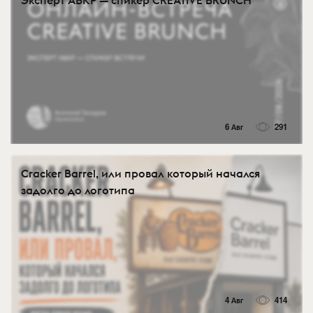
6 Авг
291
Cracker Barrel, или провал который начался
задолго до логотипа
4 Авг
414