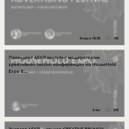
Вчера в 18:56
180
Президент АБКР выступит модератором
креативной сессии конференции на HouseHold
Expo 2...
6 Авг
309
Эксперт АБКР — спикер CREATIVE BRUNCH