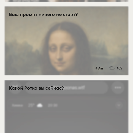
Ваш промпт ничего не стоит?
4 Авг
455
Какой Ротко вы сейчас?