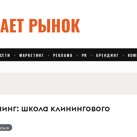
нинг: школа клинингового
аться