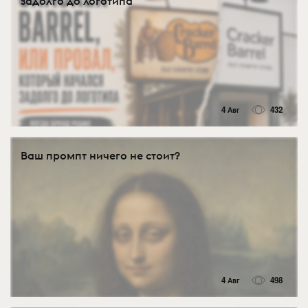
задолго до логотипа
4 Авг
432
Ваш промпт ничего не стоит?
4 Авг
498