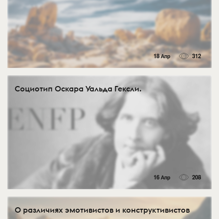
18 Апр
312
Социотип Оскара Уальда Гексли.
16 Апр
208
О различиях эмотивистов и конструктивистов