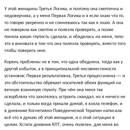
У этой женщины Третья Логика, и поэтому она скептична и
недоверчива, а у меня Первая Логика и я если знаю что то,
то говорю уверенно и не сомневаюсь так как я знаю. А она
не поверила как скептик и полезла проверять, а позже
поняла какую глупость сделала, и обиделась на меня, типо
это я виновата в том что она полезла проверять, вместо того
чтобы поверить мне.
Корень проблемы не в том, что одна обеднена, тогда как у
другой избыток, а в принципиальной несовместимости
установок: Первая результативна, Третья процессионна — и
это обстоятельство обрекает носителей обеих функций на
вечную взаимную глухоту. При чём она меня так
оскорбляла что захотелось устроить скандал, но я ничего не
сделала, и только когда пришли домой, я взяла телефон, и
в дневнике Когнетивно-Поведенческой Терапии написала
всё что я думаю об этой женщине, и о этой ситуации в
целом. Кстати дневник КПТ, очень полезен, для меня во