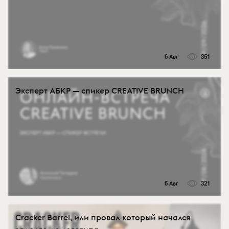
6 Авг
351
Эксперт АБКР — спикер CREATIVE BRUNCH
6 Авг
321
Cracker Barrel, или провал который начался