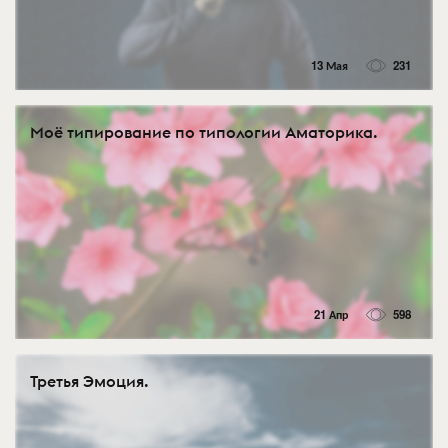
13 Мая
231
Моё типирование по типологии Аматорика.
21 Апр
598
Третья Эмоция.