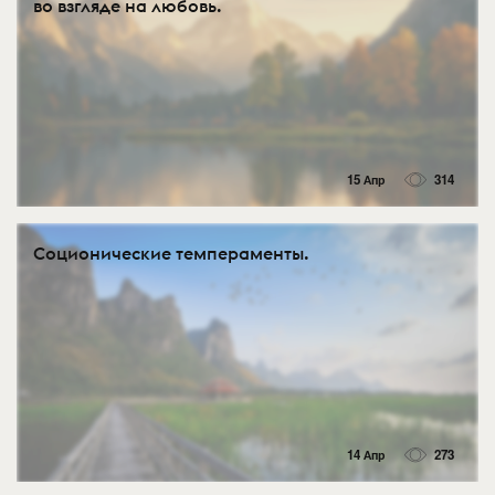
во взгляде на любовь.
15 Апр
314
Соционические темпераменты.
14 Апр
273