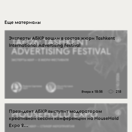
Еще материалы
Эксперты АБКР вошли в состав жюри Tashkent
International Advertising Festival
Вчера в 18:56
218
Президент АБКР выступит модератором
креативной сессии конференции на HouseHold
Expo 2...