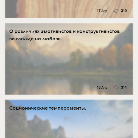
17 Апр
310
О различиях эмотивистов и конструктивистов
во взгляде на любовь.
15 Апр
314
Соционические темпераменты.