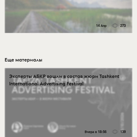
14 Апр
273
Еще материалы
Эксперты АБКР вошли в состав жюри Tashkent
International Advertising Festival
Вчера в 18:56
139