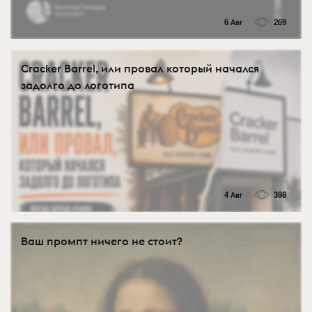
6 Авг
269
Cracker Barrel, или провал который начался
задолго до логотипа
4 Авг
398
Ваш промпт ничего не стоит?