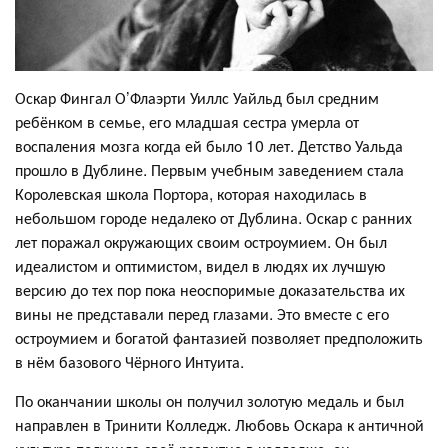
Оскар Фингал О’Флаэрти Уиллс Уайльд был средним
ребёнком в семье, его младшая сестра умерла от
воспаления мозга когда ей было 10 лет. Детство Уальда
прошло в Дублине. Первым учебным заведением стала
Королевская школа Портора, которая находилась в
небольшом городе недалеко от Дублина. Оскар с ранних
лет поражал окружающих своим остроумием. Он был
идеалистом и оптимистом, видел в людях их лучшую
версию до тех пор пока неоспоримые доказательства их
вины не представали перед глазами. Это вместе с его
остроумием и богатой фантазией позволяет предположить
в нём базового Чёрного Интуита.
По оканчании школы он получил золотую медаль и был
направлен в Тринити Колледж. Любовь Оскара к античной