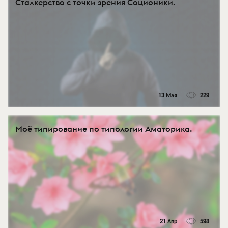
Сталкерство с точки зрения Соционики.
13 Мая
229
Моё типирование по типологии Аматорика.
21 Апр
598