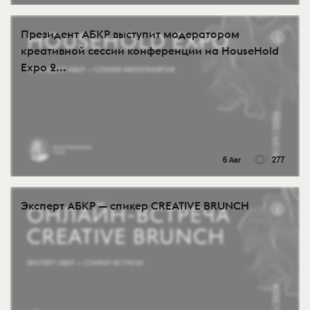
Президент АБКР выступит модератором
креативной сессии конференции на HouseHold
Expo 2...
6 Авг
277
Эксперт АБКР — спикер CREATIVE BRUNCH