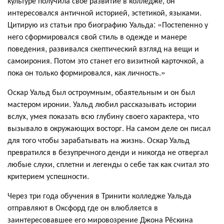
культуре получила своё развитие в колледже, он
интересовался античной историей, эстетикой, языками.
Цитирую из статьи про биографию Уальда: «Постепенно у
него сформировался свой стиль в одежде и манере
поведения, развивался скептический взгляд на вещи и
самоирония. Потом это станет его визитной карточкой, а
пока он только формировался, как личность.»
Оскар Уальд был остроумным, обаятельным и он был
мастером иронии. Уальд любил рассказывать истории
вслух, умея показать всю глубину своего характера, что
вызывало в окружающих восторг. На самом деле он писал
для того чтобы зарабатывать на жизнь. Оскар Уальд
превратился в безупречного денди и никогда не отвергал
любые слухи, сплетни и легенды о себе так как считал это
критерием успешности.
Через три года обучения в Тринити колледже Уальда
отправляют в Оксфорд где он влюбляется в
заинтересовавшее его мировозрение Джона Рёскина