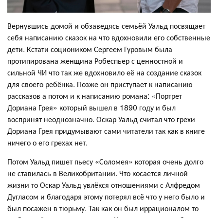
Вернувшись домой и обзаведясь семьёй Уальд посвящает
себя написанию сказок на что вдохновили его собственные
дети. Кстати социоником Сергеем Гуровым была
протипирована женщина Робеспьер с ценностной и
сильной ЧИ что так же вдохновило её на создание сказок
для своего ребёнка. Позже он приступает к написанию
рассказов а потом и к написанию романа: «Портрет
Дориана Грея» который вышел в 1890 году и был
воспринят неоднозначно. Оскар Уальд считал что грехи
Дориана Грея придумывают сами читатели так как в книге
ничего о его грехах нет.
Потом Уальд пишет пьесу «Соломея» которая очень долго
не ставилась в Великобритании. Что косается личной
жизни то Оскар Уальд увлёкся отношениями с Алфредом
Дугласом и благодаря этому потерял всё что у него было и
был посажен в тюрьму. Так как он был иррационалом то