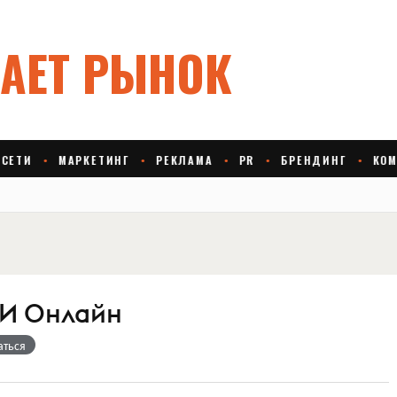
И Онлайн
аться