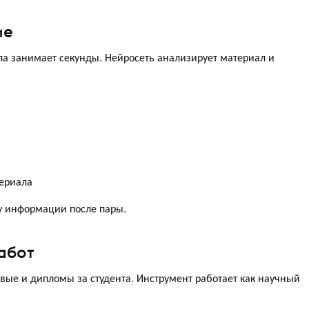
ие
йла занимает секунды. Нейросеть анализирует материал и
териала
у информации после пары.
абот
вые и дипломы за студента. Инструмент работает как научный