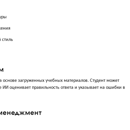
ы
туры
жения
 стиль
ам
а основе загруженных учебных материалов. Студент может
е ИИ оценивает правильность ответа и указывает на ошибки в
-менеджмент