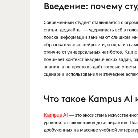
Введение: почему с
Современный студент сталкивается с огро
статьи, дедлайны — удерживать всё в гол
поиска информации занимают слишком мно
образовательные нейросети, и одна из са
отличие от универсальных чат-ботов, Kampu
понимает контекст академических задач, р
знания, а не просто выдаёт готовые ответ
сценарии использования и этические аспек
Что такое Kampus AI 
Kampus AI
— это экосистема искусственног
уровней: от школьников до аспирантов. Пл
дообученных на массиве учебной литератур