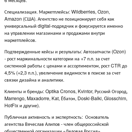
6 месяцев.
Специализация. Маркетплейсы: Wildberries, Ozon,
Amazon (США). Агентство не позиционирует себя как
универсальный digital-подрядчик и фокусируется именно
на управлении магазинами и продажами внутри
маркетплейсов.
Подтвержденные кейсы и результаты: Автозапчасти (Ozon)
- рост маржинальности категории на +7 п.п. за счет
системной работы с ценами и ассортиментом, рост CTR до
4,5% (+2,3 п.п.), увеличение видимости в поиске за счет
связки дизайна и аналитики.
Клиенты и бренды: Optika Cronos, Kvintor, Русский Огород,
Marrengo, Maxadorre, Kat, Ёбатон, Doski-Balki, Glosschim,
HotFix и другие).
Публичная активность и экспертность: Основатель
агентства Вячеслав Алипов - член общероссийской
общественной организации «Деловая Россия»,