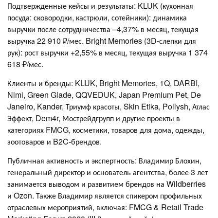
Подтвержденные кейсы и результаты: KLUK (кухонная
посуда: сковородки, кастрюли, сотейники): динамика
выручки после сотрудничества –4,37% в месяц, текущая
выручка 22 910 ₽/мес. Bright Memories (3D-слепки для
рук): рост выручки +2,55% в месяц, текущая выручка 1 374
618 ₽/мес.
Клиенты и бренды: KLUK, Bright Memories, 1Q, DARBI,
Nimi, Green Glade, QQVEDUK, Japan Premium Pet, De
Janeiro, Kander, Триумф красоты, Skin Etika, Pollysh, Атлас
Эффект, Dem4r, Мострейдгрупп и другие проекты в
категориях FMCG, косметики, товаров для дома, одежды,
зоотоваров и B2C-брендов.
Публичная активность и экспертность: Владимир Блохин,
генеральный директор и основатель агентства, более 3 лет
занимается выводом и развитием брендов на Wildberries
и Ozon. Также Владимир является спикером профильных
отраслевых мероприятий, включая: FMCG & Retail Trade