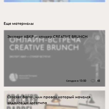
Еще материалы
Эксперт АБКР — спикер CREATIVE BRUNCH
Сегодня в 13:50
48
Cracker Barrel, или провал который начался
задолго до логотипа