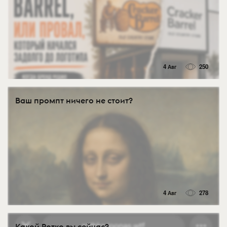
4 Авг
250
Ваш промпт ничего не стоит?
4 Авг
278
Какой Ротко вы сейчас?