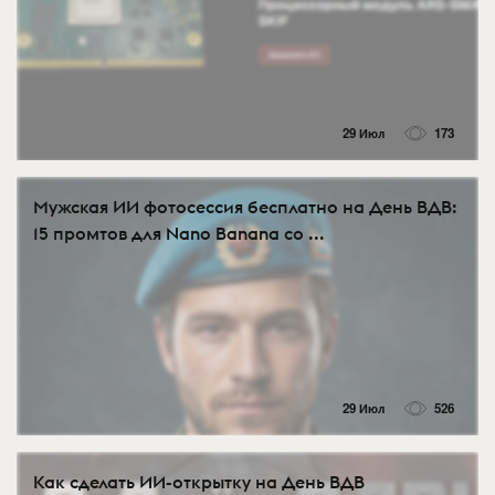
29 Июл
173
Мужская ИИ фотосессия бесплатно на День ВДВ:
15 промтов для Nano Banana со ...
29 Июл
526
Как сделать ИИ-открытку на День ВДВ