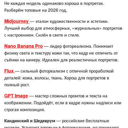
Не каждая модель одинаково хороша в портретах.
Разберём топовые на 2026 год.
Midjourney
— эталон художественности и эстетики.
Лучший выбор для атмосферных, «журнальных» портретов
с настроением. Силён в свете и стиле.
Nano Banana Pro
— лидер фотореализма. Понимает
физику света и текстуру кожи так, что кадр не отличить от
съёмки на камеру. Идеален для реалистичных портретов.
Flux
— сильный фотореализм с отличной проработкой
деталей: кожа, волосы, ткань. Хорош для портретов в
полный рост.
GPT Image
— мастер сложных промтов и текста на
изображении. Подойдёт, если в кадре нужны надписи или
строгая композиция.
Кандинский и Шедеврум
— российские бесплатные
модели. Уступают топовым в фотореализме, но понимают