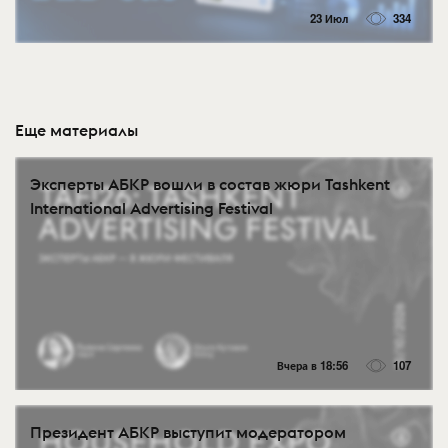
23 Июл
334
Еще материалы
Эксперты АБКР вошли в состав жюри Tashkent
International Advertising Festival
Вчера в 18:56
107
Президент АБКР выступит модератором