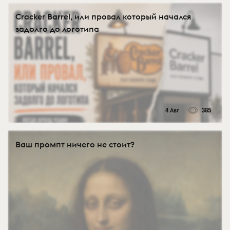
Cracker Barrel, или провал который начался
задолго до логотипа
4 Авг
385
Ваш промпт ничего не стоит?