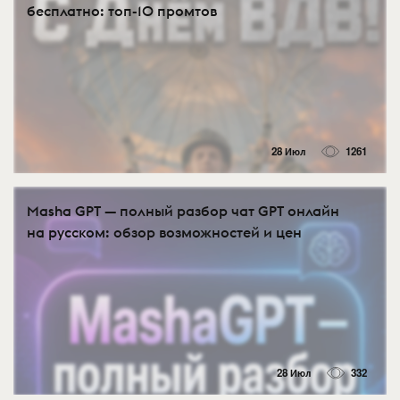
бесплатно: топ-10 промтов
28 Июл
1261
Masha GPT — полный разбор чат GPT онлайн
на русском: обзор возможностей и цен
28 Июл
332