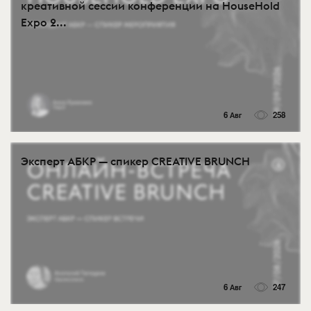
креативной сессии конференции на HouseHold
Expo 2...
6 Авг
258
Эксперт АБКР — спикер CREATIVE BRUNCH
6 Авг
247