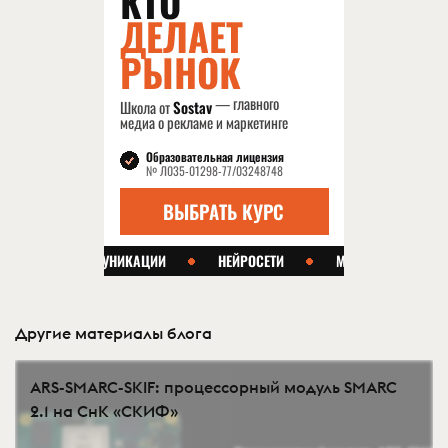
Другие материалы блога
ARS-SMARC-SKIF: процессорный модуль SMARC
2.1 на СнК «СКИФ»