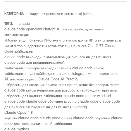
КАТЕГОРИИ:
Вирусная реклама и сетевые эффекты
ТЕГИ:
claude
claude code openclaw chatgpt AI бизнес вайбкодинг кейсы
автоматизация
ИИ-агенты для бизнеса ИИ-агент что это создание ИИ агента примеры
ИИ агентов внедрение ИИ автоматизация бизнеса ChatGPT Claude
Code вайбкодинг
claude code вайбкодинг автоматизация бизнеса ии для бизнеса
claude code для предпринимателей
вайбкодинг примеры вайбкодинг кейсы claude code кейсы
вайбкодинг с нуля вайбкодинг лендинг Telegram мини-приложение
AI автоматизация с Claude Code AI Practiq
нейросеть для создания приложения приложение без программиста
claude code кейсы нейросеть для разработки вайбкодинг примеры
нейросеть для кодинга вайбкодинг claude code cursor windsurf
claude code claude code обучение курс по claude code claude code
для бизнеса вайбкодинг ии для бизнеса aipractiq
Claude Opus 4 8
курс по claude code claude code с нуля claude code обучение claude
code для предпринимателей вайбкодинг
claude mythos