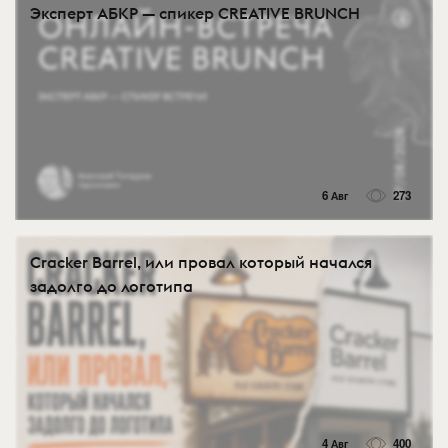
Эксперт АБКР — спикер CREATIVE BRUNCH
6 Авг
273
Cracker Barrel, или провал который начался
задолго до логотипа
4 Авг
400