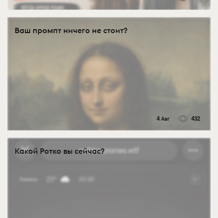
Ваш промпт ничего не стоит?
4 Авг
432
Какой Ротко вы сейчас?