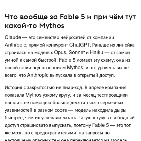
Что вообще за Fable 5 и при чём тут
какой-то Mythos
Claude — это семейство нейросетей от компании
Anthropic, прямой конкурент ChatGPT. Раньше их линейка
строилась на моделях Opus, Sonnet и Haiku — от самой
умной к самой быстрой. Fable 5 ломает эту схему: она из
новой ветки под названием Mythos, и это уровень выше
всего, что Anthropic выпускала в открытый доступ.
История с закрытостью не пиар-ход. В апреле компания
показала Mythos узкому кругу, и за месяц тестировщики
нашли с её помощью больше десяти тысяч серьёзных
уязвимостей в разном софте — модель находила дыры
быстрее, чем их успевали латать. Такую штуку в свободный
доступ страшновато выпускать, поэтому Fable 5 — это тот
же мозг, но с предохранителями: на запросы по-
настоящему опасных тем она переключается на модель