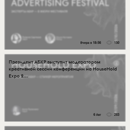
Вчера в 18:56
150
Президент АБКР выступит модератором
креативной сессии конференции на HouseHold
Expo 2...
6 Авг
283