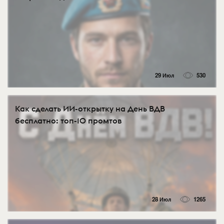
29 Июл
530
Как сделать ИИ-открытку на День ВДВ
бесплатно: топ-10 промтов
28 Июл
1265