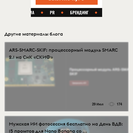
Другие материалы блога
ARS-SMARC-SKIF: процессорный модуль SMARC
2.1 на СнК «СКИФ»
29 Июл
174
Мужская ИИ фотосессия бесплатно на День ВДВ:
15 промтов для Nano Banana со ...