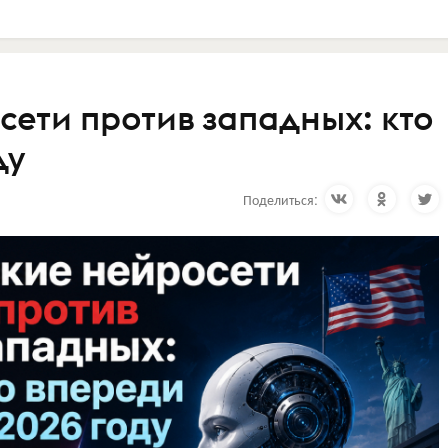
сети против западных: кто
ду
Поделиться: