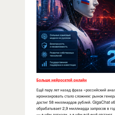
Больше нейросетей онлайн
Ещё пару лет назад фраза «российский ана
иронизировать стало сложнее: рынок генера
достиг 58 миллиардов рублей. GigaChat о
обрабатывает 2,9 миллиарда запросов в го
— в чём догнали, а в чём всё ещё отстают.