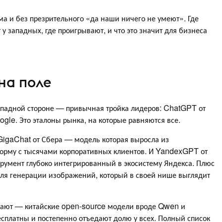
ма и без презрительного «да наши ничего не умеют». Где
у западных, где проигрывают, и что это значит для бизнеса
 на поле
западной стороне — привычная тройка лидеров: ChatGPT от
ogle. Это эталоны рынка, на которые равняются все.
 GigaChat от Сбера — модель которая выросла из
орму с тысячами корпоративных клиентов. И YandexGPT от
румент глубоко интегрированный в экосистему Яндекса. Плюс
для генерации изображений, который в своей нише выглядит
бывают — китайские open-source модели вроде Qwen и
сплатны и постепенно отъедают долю у всех. Полный список