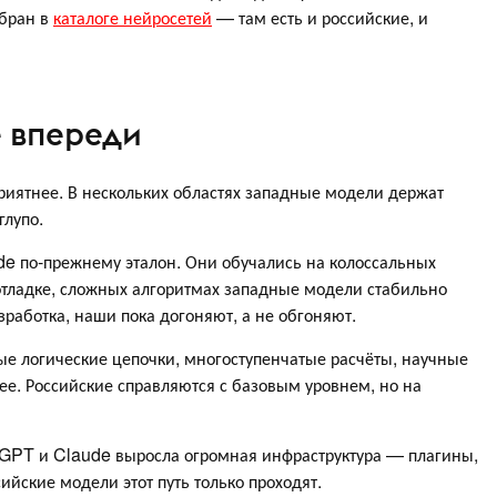
обран в
каталоге нейросетей
— там есть и российские, и
ё впереди
риятнее. В нескольких областях западные модели держат
глупо.
de по-прежнему эталон. Они обучались на колоссальных
отладке, сложных алгоритмах западные модели стабильно
зработка, наши пока догоняют, а не обгоняют.
ые логические цепочки, многоступенчатые расчёты, научные
е. Российские справляются с базовым уровнем, но на
atGPT и Claude выросла огромная инфраструктура — плагины,
ийские модели этот путь только проходят.