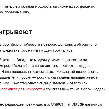
ая интеллектуальная мощность на сложных абстрактных
ом по умолчанию.
ыигрывают
де российские нейросети не просто догнали, а объективно
 а следствие того на чём модели обучались.
ый козырь. Западные модели учились в основном на
ке российского быта начинают спотыкаться — выдают
. Наши понимают нюансы языка, локальный юмор, сленг,
, шашлыки и пробки — российская модель напишет живо и
нное. Качество ответа сильно зависит и от того как
х
промптов для нейросетей
помогает выжать из любой модели
е, но решающее преимущество. ChatGPT и Claude напрямую