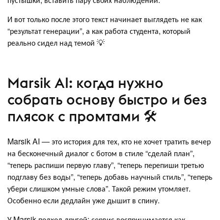
И вот только после этого текст начинает выглядеть не как
“результат генерации”, а как работа студента, который
реально сидел над темой 💡
Marsik AI: когда нужно
собрать основу быстро и без
плясок с промтами 🛠️
Marsik AI — это история для тех, кто не хочет тратить вечер
на бесконечный диалог с ботом в стиле “сделай план”,
“теперь распиши первую главу”, “теперь перепиши третью
подглаву без воды”, “теперь добавь научный стиль”, “теперь
убери слишком умные слова”. Такой режим утомляет.
Особенно если дедлайн уже дышит в спину.
У Marsik подход другой: сервис воспринимается как