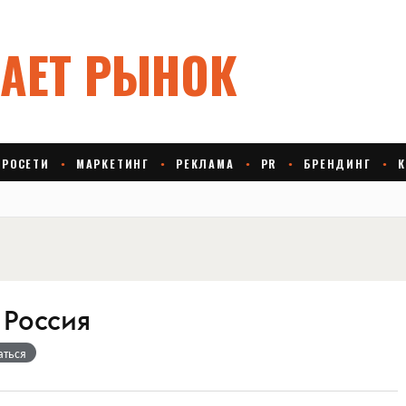
 Россия
аться