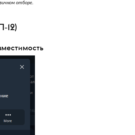
рвичном отборе.
‑12)
овместимость