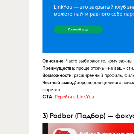
Описание
: Часто выбирают те, кому важны
Преимущества
: проще отсечь «не ваш» стил
Возможности
: расширенный профиль, филь
Честный вывод
: хорошо для целевого поис
формата.
CTA
:
Перейти в LinkYou
3) Podbor (Подбор) — фок