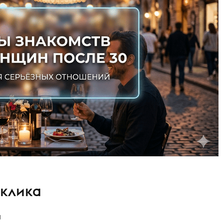
 клика
u