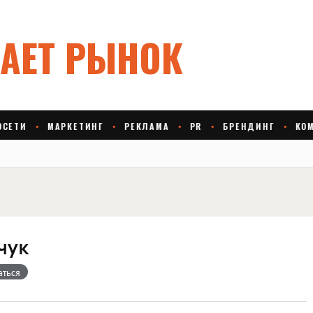
чук
аться