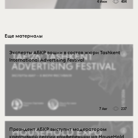
4 Июн
404
Еще материалы
Эксперты АБКР вошли в состав жюри Tashkent
International Advertising Festival
7 Авг
237
Президент АБКР выступит модератором
креативной сессии конференции на HouseHold