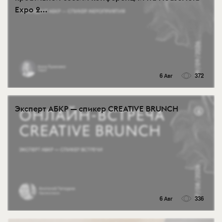
Expo 2...
6 Авг
372
Эксперт АБКР — спикер CREATIVE BRUNCH
6 Авг
336