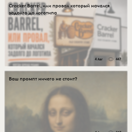
Cracker Barrel, или провал который начался
задолго до логотипа
4 Авг
447
Ваш промпт ничего не стоит?