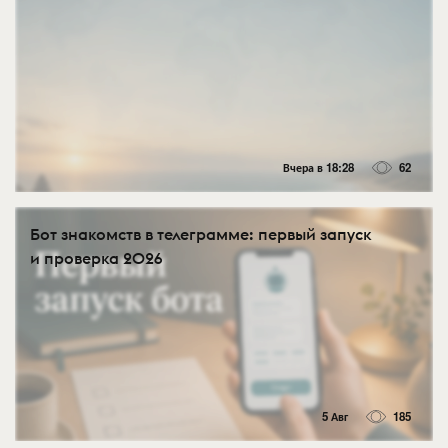
Вчера в 18:28
62
Бот знакомств в телеграмме: первый запуск
и проверка 2026
5 Авг
185